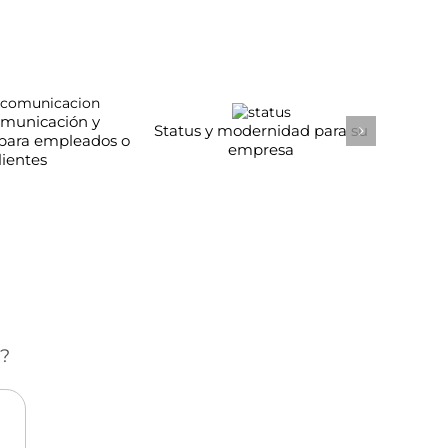
omunicación y
Status y modernidad para su
 para empleados o
Ahorro
empresa
lientes
s?