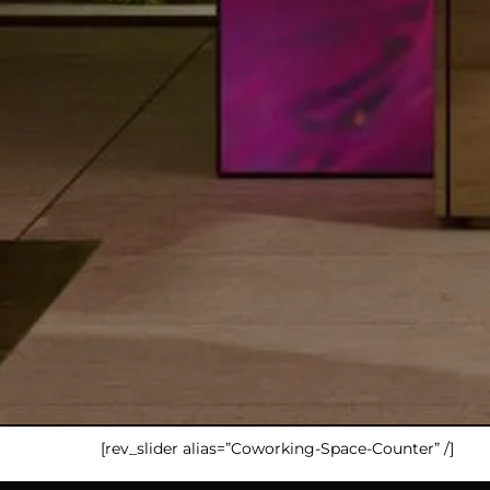
[rev_slider alias=”Coworking-Space-Counter” /]