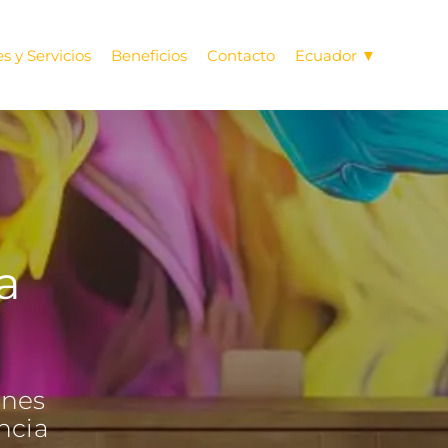
s y Servicios
Beneficios
Contacto
Ecuador ▼
a
ones
ncia