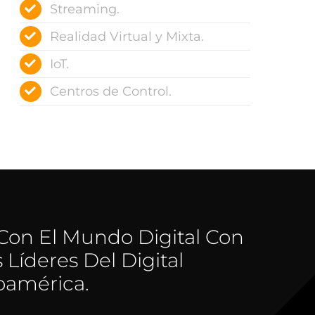
Streaming.
Realidad Virtual y Mixta.
IoT.
Centros de Control.
Con El Mundo Digital Con
 Líderes Del Digital
oamérica.