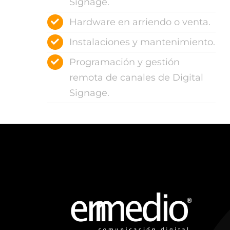
Signage.
Hardware en arriendo o venta.
Instalaciones y mantenimiento.
Programación y gestión
remota de canales de Digital
Signage.