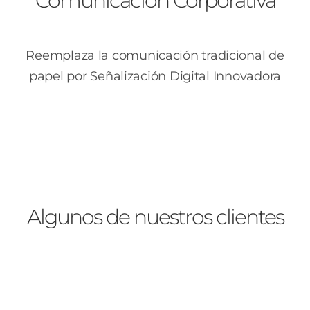
Comunicación Corporativa
Reemplaza la comunicación tradicional de
Circuito
papel por Señalización Digital Innovadora
de
Pantallas
Zonas
Comunes
Algunos de nuestros clientes